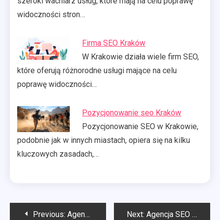
szeroki wachlarz usług, które mają na celu poprawę
widoczności stron…
Firma SEO Kraków
W Krakowie działa wiele firm SEO,
które oferują różnorodne usługi mające na celu
poprawę widoczności…
Pozycjonowanie seo Kraków
Pozycjonowanie SEO w Krakowie,
podobnie jak w innych miastach, opiera się na kilku
kluczowych zasadach,…
Nawigacja
Previous:
Agencja SEO Toruń
Next:
Agencja SEO Wrocław