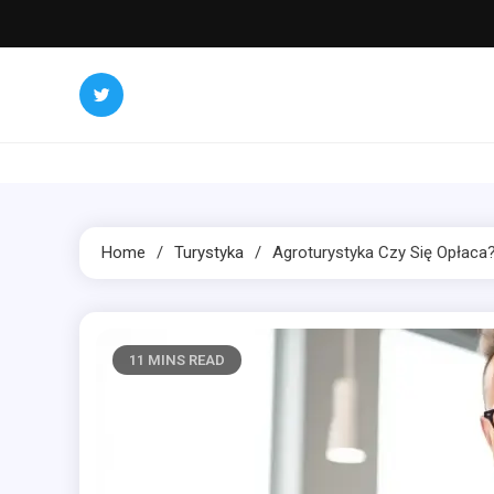
Skip
to
content
Home
Turystyka
Agroturystyka Czy Się Opłaca
11 MINS READ