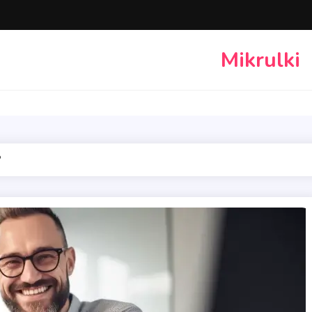
Mikrulki
?