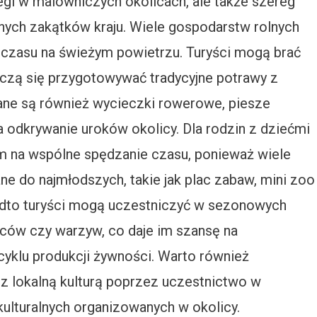
legi w malowniczych okolicach, ale także szereg
óżnych zakątków kraju. Wiele gospodarstw rolnych
czasu na świeżym powietrzu. Turyści mogą brać
 uczą się przygotowywać tradycyjne potrawy z
ane są również wycieczki rowerowe, piesze
 odkrywanie uroków okolicy. Dla rodzin z dziećmi
em na wspólne spędzanie czasu, ponieważ wiele
e do najmłodszych, takie jak plac zabaw, mini zoo
adto turyści mogą uczestniczyć w sezonowych
woców czy warzyw, co daje im szansę na
 cyklu produkcji żywności. Warto również
 lokalną kulturą poprzez uczestnictwo w
kulturalnych organizowanych w okolicy.