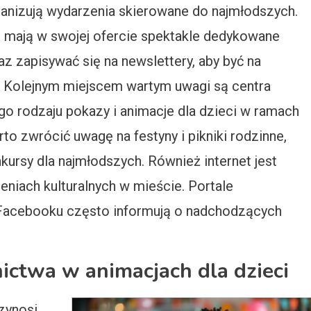
organizują wydarzenia skierowane do najmłodszych.
o mają w swojej ofercie spektakle dedykowane
z zapisywać się na newslettery, aby być na
 Kolejnym miejscem wartym uwagi są centra
go rodzaju pokazy i animacje dla dzieci w ramach
to zwrócić uwagę na festyny i pikniki rodzinne,
ursy dla najmłodszych. Również internet jest
niach kulturalnych w mieście. Portale
 Facebooku często informują o nadchodzących
nictwa w animacjach dla dzieci
zynosi