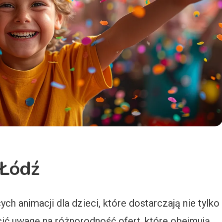
 Łódź
ch animacji dla dzieci, które dostarczają nie tylko
cić uwagę na różnorodność ofert, które obejmują