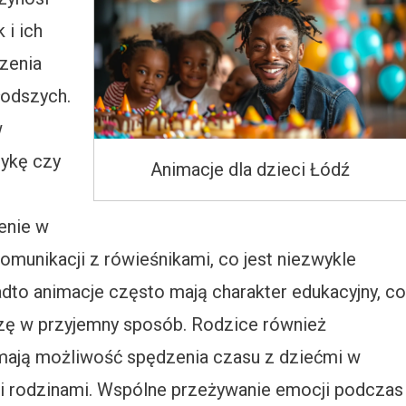
 i ich
zenia
łodszych.
w
zykę czy
Animacje dla dzieci Łódź
enie w
omunikacji z rówieśnikami, co jest niezwykle
o animacje często mają charakter edukacyjny, co
ę w przyjemny sposób. Rodzice również
 mają możliwość spędzenia czasu z dziećmi w
ymi rodzinami. Wspólne przeżywanie emocji podczas