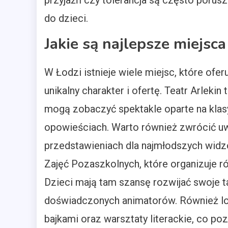
przyjaźń czy tolerancja są często porus
do dzieci.
Jakie są najlepsze miejsca
W Łodzi istnieje wiele miejsc, które ofer
unikalny charakter i ofertę. Teatr Arlekin
mogą zobaczyć spektakle oparte na kla
opowieściach. Warto również zwrócić uwag
przedstawieniach dla najmłodszych widz
Zajęć Pozaszkolnych, które organizuje r
Dzieci mają tam szansę rozwijać swoje t
doświadczonych animatorów. Również loka
bajkami oraz warsztaty literackie, co p