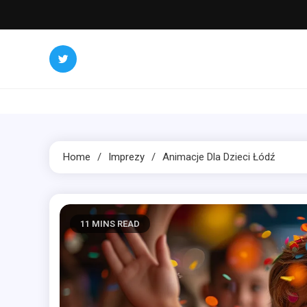
Skip
to
content
Home
Imprezy
Animacje Dla Dzieci Łódź
11 MINS READ