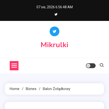
Skip
07 sie, 2026
6:56:49 AM
to
content
Mikrulki
Home
Biznes
Balon Żołądkowy