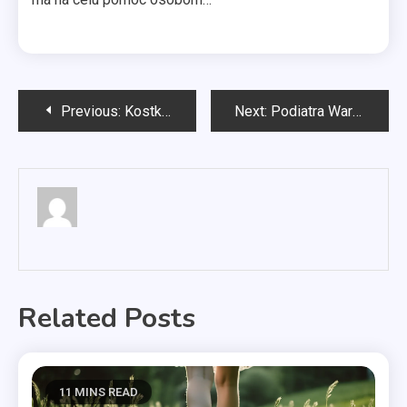
Nawigacja
Previous:
Kostka brukowa Szczecin
Next:
Podiatra Warszawa
wpisu
Related Posts
11 MINS READ