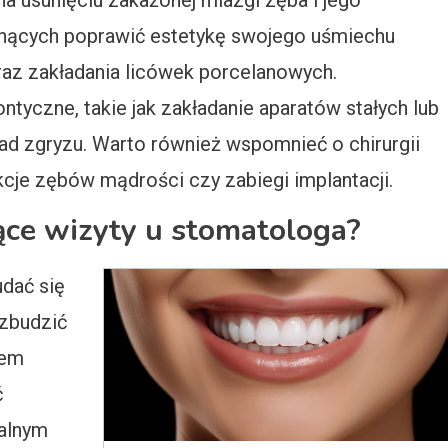
na usunięciu zakażonej miazgi zęba i jego
gnących poprawić estetykę swojego uśmiechu
raz zakładania licówek porcelanowych.
ntyczne, takie jak zakładanie aparatów stałych lub
ad zgryzu. Warto również wspomnieć o chirurgii
kcje zębów mądrości czy zabiegi implantacji.
ce wizyty u stomatologa?
udać się
wzbudzić
łem
ć
alnym