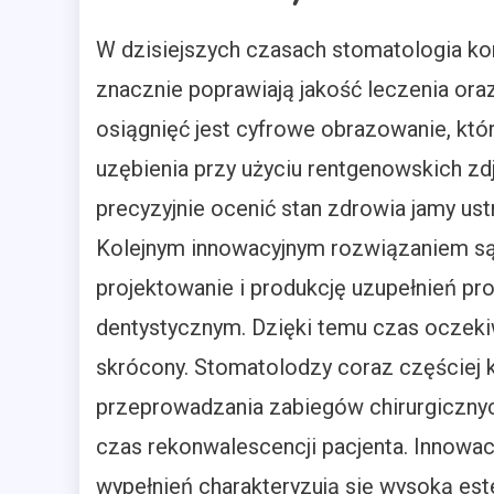
W dzisiejszych czasach stomatologia kor
znacznie poprawiają jakość leczenia ora
osiągnięć jest cyfrowe obrazowanie, któ
uzębienia przy użyciu rentgenowskich zd
precyzyjnie ocenić stan zdrowia jamy us
Kolejnym innowacyjnym rozwiązaniem s
projektowanie i produkcję uzupełnień p
dentystycznym. Dzięki temu czas oczeki
skrócony. Stomatolodzy coraz częściej k
przeprowadzania zabiegów chirurgicznych
czas rekonwalescencji pacjenta. Innow
wypełnień charakteryzują się wysoką este