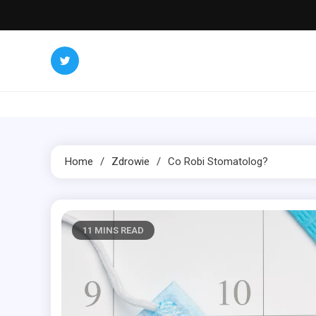
Skip
to
content
Home
Zdrowie
Co Robi Stomatolog?
11 MINS READ