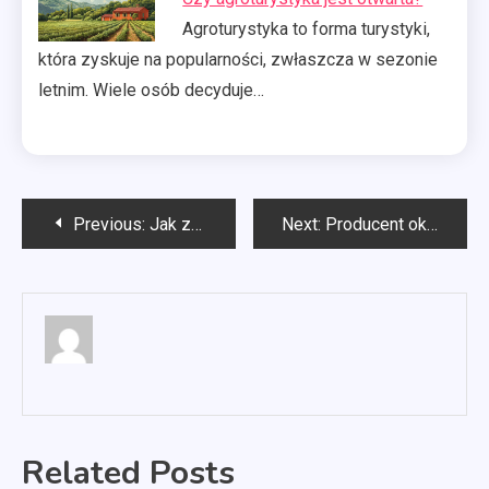
Agroturystyka to forma turystyki,
która zyskuje na popularności, zwłaszcza w sezonie
letnim. Wiele osób decyduje…
Nawigacja
Previous:
Jak zrobić miód nawłociowy?
Next:
Producent okien pcv Szczecin
wpisu
Related Posts