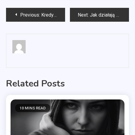
Nawigacja
Previous:
Kredyty hipoteczne gdzie najlepiej?
Next:
Jak działają kominki z płaszczem wodnym?
wpisu
Related Posts
10 MINS READ