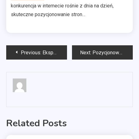
konkurencja w internecie rośnie z dnia na dzień,
skuteczne pozycjonowanie stron…
Nawigacja
Previous:
Ekspert SEO Szczecin
Next:
Pozycjonowanie Tychy
wpisu
Related Posts