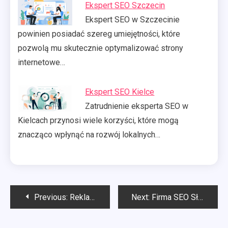
Ekspert SEO Szczecin
Ekspert SEO w Szczecinie
powinien posiadać szereg umiejętności, które
pozwolą mu skutecznie optymalizować strony
internetowe…
Ekspert SEO Kielce
Zatrudnienie eksperta SEO w
Kielcach przynosi wiele korzyści, które mogą
znacząco wpłynąć na rozwój lokalnych…
Nawigacja
Previous:
Reklama dla firmy budowlanej
Next:
Firma SEO Słupsk
wpisu