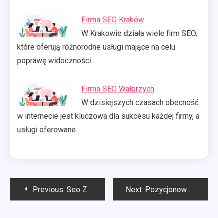
Firma SEO Kraków
W Krakowie działa wiele firm SEO,
które oferują różnorodne usługi mające na celu
poprawę widoczności…
Firma SEO Wałbrzych
W dzisiejszych czasach obecność
w internecie jest kluczowa dla sukcesu każdej firmy, a
usługi oferowane…
Nawigacja
Previous:
Seo Zielona Góra
Next:
Pozycjonowanie Białystok
wpisu