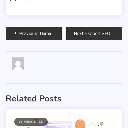
Nawigacja
Previous:
Tłumacz prawny
Next:
Ekspert SEO Kielce
wpisu
Related Posts
11 MINS READ