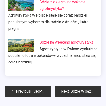
Gdzie z dziećmi na wakacje
agroturystyka?
Agroturystyka w Polsce staje się coraz bardziej
popularnym wyborem dla rodzin z dziećmi, które
pragną…
Gdzie na weekend agroturystyka
Agroturystyka w Polsce zyskuje na
popularności, a weekendowy wypad na wieś staje się
coraz bardziej…
Nawigacja
Previous:
Kiedy potrzebny przewodnik górski?
Next:
Gdzie w październiku na wakacje za granice?
wpisu