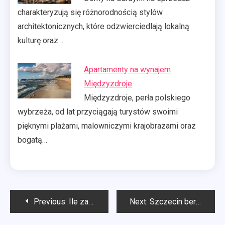
charakteryzują się różnorodnością stylów
architektonicznych, które odzwierciedlają lokalną
kulturę oraz…
Apartamenty na wynajem
Międzyzdroje
Międzyzdroje, perła polskiego
wybrzeża, od lat przyciągają turystów swoimi
pięknymi plażami, malowniczymi krajobrazami oraz
bogatą…
Nawigacja
Previous:
Ile zarabia podolog
Next:
Szczecin berlin lotnisko
wpisu