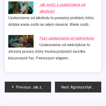
Jak wyjść z uzależnienia od
alkoholu?
Uzależnienie od alkoholu to poważny problem, który
dotyka wiele osób na całym świecie. Wiele osób…
Fazy uzależnienia od narkotyków
Uzależnienie od narkotyków to
złożony proces, który można podzielić na kilka
kluczowych faz. Pierwszym etapem…
Nawigacja
Previous:
Jak założyć agroturystyka?
Next:
Agroturystyka jak prowadzić?
wpisu