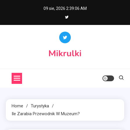
Skip
09 sie, 2026
2:39:07 AM
to
content
Mikrulki
Home
Turystyka
Ile Zarabia Przewodnik W Muzeum?