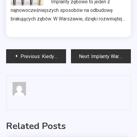
Implanty zębowe to jeden z
najnowocześniejszych sposobów na odbudowę
brakujących zębów. W Warszawie, dzięki rozwiniętej…
Nawigacja
Previous:
Kiedy wprowadzono rozwody?
Next:
Implanty Warszawa
wpisu
Related Posts