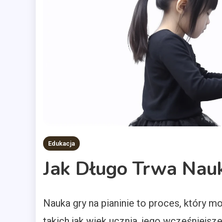
Edukacja
Jak Długo Trwa Nauk
Nauka gry na pianinie to proces, który m
takich jak wiek ucznia, jego wcześniejs