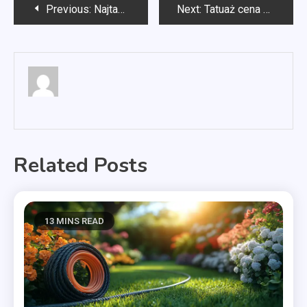
Nawigacja
Previous:
Najtańsza laweta Kraków
Next:
Tatuaż cena Szczecin
wpisu
Related Posts
13 MINS READ