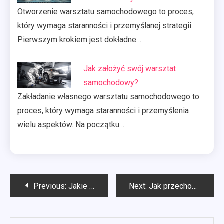
Otworzenie warsztatu samochodowego to proces,
który wymaga staranności i przemyślanej strategii.
Pierwszym krokiem jest dokładne…
Jak założyć swój warsztat
samochodowy?
Zakładanie własnego warsztatu samochodowego to
proces, który wymaga staranności i przemyślenia
wielu aspektów. Na początku…
Nawigacja
Previous:
Jakie języki programowania umożliwiły tworzenie stron i portali internetowych?
Next:
Jak przechowywać koce?
wpisu