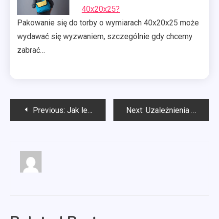
40x20x25?
Pakowanie się do torby o wymiarach 40x20x25 może
wydawać się wyzwaniem, szczególnie gdy chcemy
zabrać…
Nawigacja
Previous:
Jak leczyć uzależnienia behawioralne?
Next:
Uzależnienia behawioralne co to?
wpisu