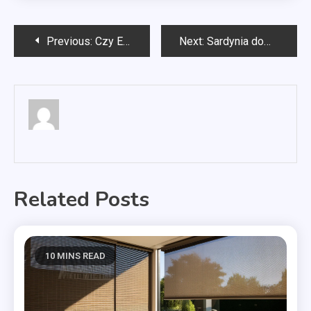
Nawigacja
Previous:
Czy Esperal pomaga?
Next:
Sardynia dom na sprzedaż
wpisu
Related Posts
10 MINS READ