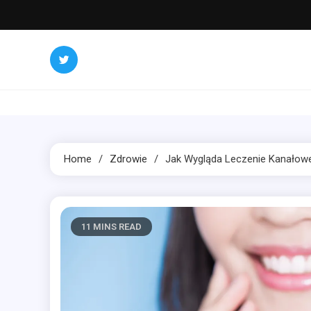
Skip
to
content
Home
Zdrowie
Jak Wygląda Leczenie Kanałow
11 MINS READ