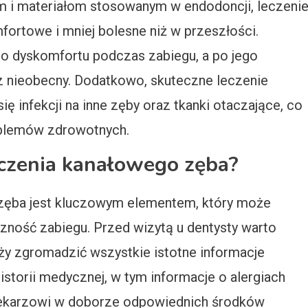
m i materiałom stosowanym w endodoncji, leczeni
fortowe i mniej bolesne niż w przeszłości.
o dyskomfortu podczas zabiegu, a po jego
cz nieobecny. Dodatkowo, skuteczne leczenie
ę infekcji na inne zęby oraz tkanki otaczające, co
blemów zdrowotnych.
eczenia kanałowego zęba?
zęba jest kluczowym elementem, który może
zność zabiegu. Przed wizytą u dentysty warto
eży zgromadzić wszystkie istotne informacje
storii medycznej, w tym informacje o alergiach
lekarzowi w doborze odpowiednich środków