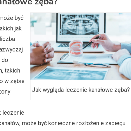
kanałowe zęba?
 może być
akich jak
liczba
azwyczaj
j do
, takich
go w zębie
Jak wygląda leczenie kanałowe zęba?
zony
 leczenie
kanałów, może być konieczne rozłożenie zabiegu