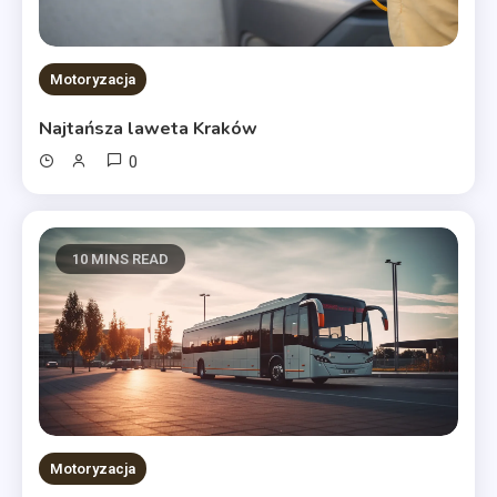
Motoryzacja
Najtańsza laweta Kraków
0
10 MINS READ
Motoryzacja