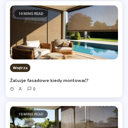
10 MINS READ
Wnętrza
Żaluzje fasadowe kiedy montować?
0
10 MINS READ