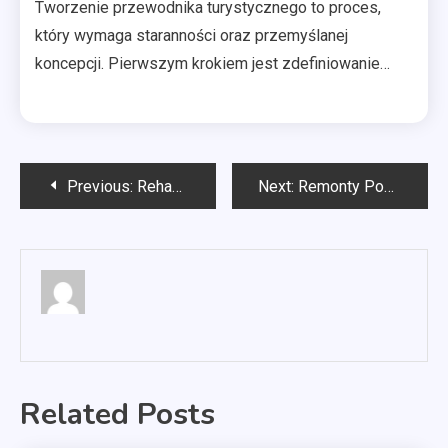
Tworzenie przewodnika turystycznego to proces,
który wymaga staranności oraz przemyślanej
koncepcji. Pierwszym krokiem jest zdefiniowanie…
Nawigacja
Previous:
Rehabilitacja Szczecin
Next:
Remonty Poznań
wpisu
Related Posts