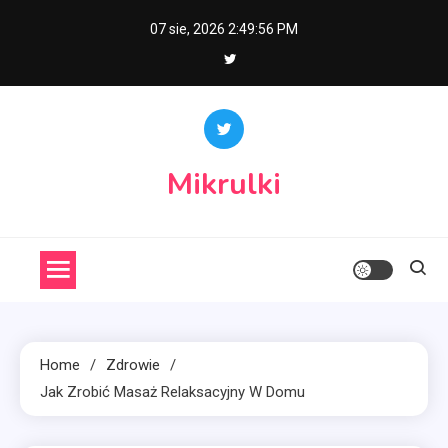
Skip
07 sie, 2026
2:49:57 PM
to
content
Mikrulki
Home
Zdrowie
Jak Zrobić Masaż Relaksacyjny W Domu