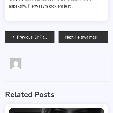
aspektów. Pierwszym krokiem jest…
Nawigacja
Previous:
Dr Paweł Dobosz najlepsze implanty Szczecin
Next:
Ile trwa masaż relaksacyjny?
wpisu
Related Posts