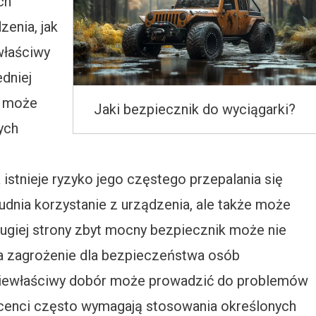
ch
enia, jak
właściwy
dniej
i może
Jaki bezpiecznik do wyciągarki?
ych
istnieje ryzyko jego częstego przepalania się
rudnia korzystanie z urządzenia, ale także może
rugiej strony zbyt mocny bezpiecznik może nie
rza zagrożenie dla bezpieczeństwa osób
 niewłaściwy dobór może prowadzić do problemów
ucenci często wymagają stosowania określonych