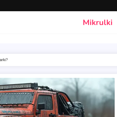
Mikrulki
arki?