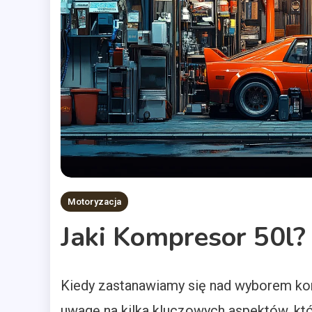
Motoryzacja
Jaki Kompresor 50l?
Kiedy zastanawiamy się nad wyborem kom
uwagę na kilka kluczowych aspektów, kt