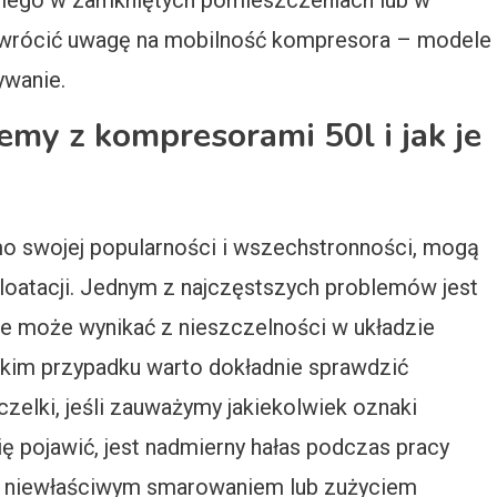
 niego w zamkniętych pomieszczeniach lub w
zwrócić uwagę na mobilność kompresora – modele
ywanie.
lemy z kompresorami 50l i jak je
o swojej popularności i wszechstronności, mogą
oatacji. Jednym z najczęstszych problemów jest
re może wynikać z nieszczelności w układzie
akim przypadku warto dokładnie sprawdzić
zelki, jeśli zauważymy jakiekolwiek oznaki
ę pojawić, jest nadmierny hałas podczas pracy
 niewłaściwym smarowaniem lub zużyciem