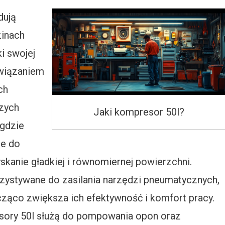
dują
zinach
i swojej
związaniem
ch
szych
Jaki kompresor 50l?
 gdzie
ze do
skanie gładkiej i równomiernej powierzchni.
ystywane do zasilania narzędzi pneumatycznych,
nacząco zwiększa ich efektywność i komfort pracy.
ry 50l służą do pompowania opon oraz