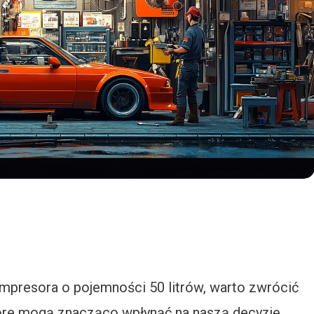
presora o pojemności 50 litrów, warto zwrócić
óre mogą znacząco wpłynąć na naszą decyzję.