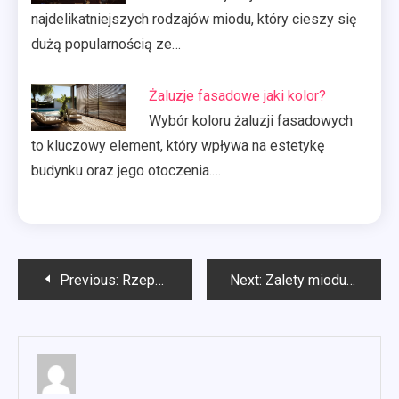
najdelikatniejszych rodzajów miodu, który cieszy się
dużą popularnością ze…
Żaluzje fasadowe jaki kolor?
Wybór koloru żaluzji fasadowych
to kluczowy element, który wpływa na estetykę
budynku oraz jego otoczenia.…
Nawigacja
Previous:
Rzepakowy miód na co?
Next:
Zalety miodu gryczanego
wpisu