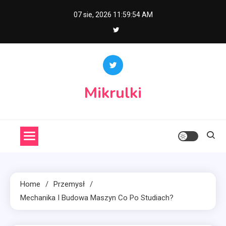
Skip
07 sie, 2026
11:59:55 AM
to
content
Mikrulki
Home
Przemysł
Mechanika I Budowa Maszyn Co Po Studiach?