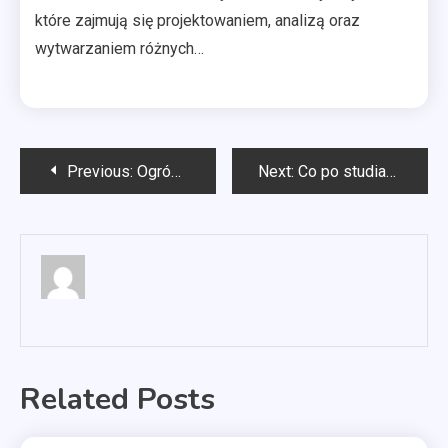
które zajmują się projektowaniem, analizą oraz
wytwarzaniem różnych…
Nawigacja
Previous:
Ogród deszczowy co to?
Next:
Co po studiach mechanika i budowa maszyn?
wpisu
Related Posts