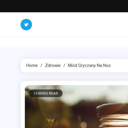
Skip
to
content
Home
Zdrowie
Miód Gryczany Na Noc
13 MINS READ