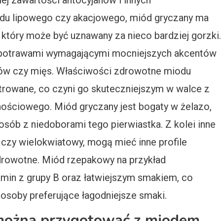
ej zawartości antocyjanów i innych
odu lipowego czy akacjowego, miód gryczany ma
, który może być uznawany za nieco bardziej gorzki.
 potrawami wymagającymi mocniejszych akcentów
rów czy mięs. Właściwości zdrowotne miodu
trowane, co czyni go skuteczniejszym w walce z
nościowego. Miód gryczany jest bogaty w żelazo,
osób z niedoborami tego pierwiastka. Z kolei inne
 czy wielokwiatowy, mogą mieć inne profile
drowotne. Miód rzepakowy na przykład
amin z grupy B oraz łatwiejszym smakiem, co
z osoby preferujące łagodniejsze smaki.
 można przygotować z miodem