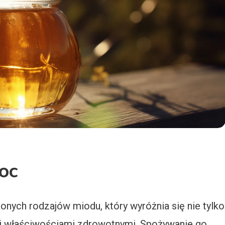
oc
ionych rodzajów miodu, który wyróżnia się nie tylko
mi właściwościami zdrowotnymi. Spożywanie go