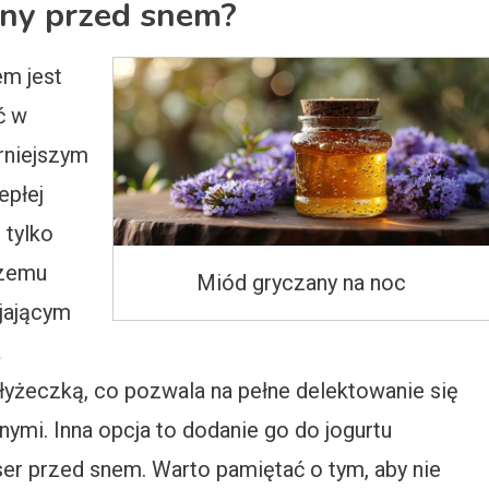
any przed snem?
m jest
ć w
rniejszym
epłej
 tylko
szemu
Miód gryczany na noc
jającym
ż
yżeczką, co pozwala na pełne delektowanie się
mi. Inna opcja to dodanie go do jogurtu
ser przed snem. Warto pamiętać o tym, aby nie