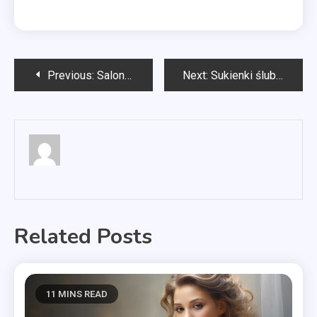
Nawigacja
Previous:
Salon sukien ślubnych Szczecin
Next:
Sukienki ślubne Szczecin
wpisu
Related Posts
11 MINS READ