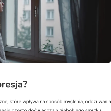
resja?
zne, które wpływa na sposób myślenia, odczuwania
epresję często doświadczają głębokiego smutku,