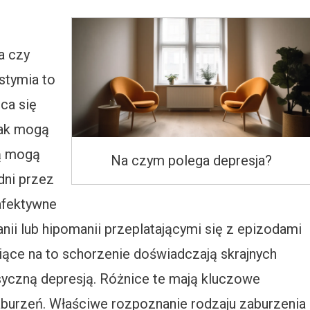
a czy
stymia to
ca się
nak mogą
ią mogą
Na czym polega depresja?
dni przez
 afektywne
ii lub hipomanii przeplatającymi się z epizodami
piące na to schorzenie doświadczają skrajnych
asyczną depresją. Różnice te mają kluczowe
zaburzeń. Właściwe rozpoznanie rodzaju zaburzenia