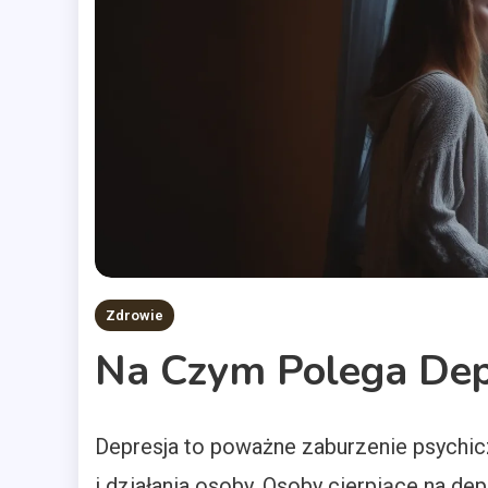
Zdrowie
Na Czym Polega Dep
Depresja to poważne zaburzenie psychic
i działania osoby. Osoby cierpiące na d