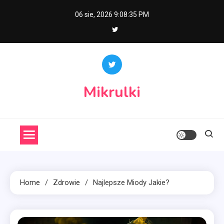
Skip
06 sie, 2026
9:08:36 PM
to
content
Mikrulki
Home
Zdrowie
Najlepsze Miody Jakie?