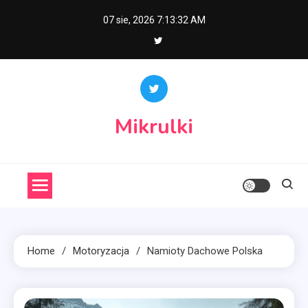
Skip
07 sie, 2026
7:13:33 AM
to
content
Mikrulki
Home
Motoryzacja
Namioty Dachowe Polska