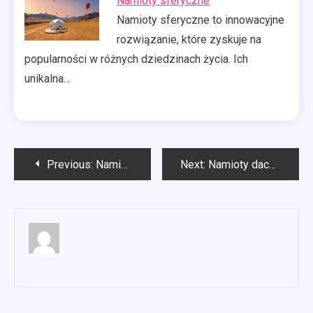
Namioty sferyczne
Namioty sferyczne to innowacyjne
rozwiązanie, które zyskuje na
popularności w różnych dziedzinach życia. Ich
unikalna…
Nawigacja
Previous:
Namioty dachowe 4×4
Next:
Namioty dachowe offroad
wpisu