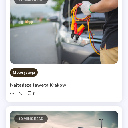
21 MINS READ
Motoryzacja
Najtańsza laweta Kraków
0
10 MINS READ