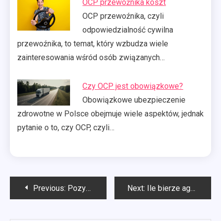
OCP przewoźnika koszt
OCP przewoźnika, czyli
odpowiedzialność cywilna
przewoźnika, to temat, który wzbudza wiele
zainteresowania wśród osób związanych…
Czy OCP jest obowiązkowe?
Obowiązkowe ubezpieczenie
zdrowotne w Polsce obejmuje wiele aspektów, jednak
pytanie o to, czy OCP, czyli…
Nawigacja
Previous:
Pozycjonowanie stron Tarnowskie Góry
Next:
Ile bierze agencja nieruchomości za sprzedaż mieszkania?
wpisu