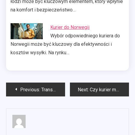
łodzi może być kluczowym elementem, który wpłynie
na komfort i bezpieczeństwo…
Kurier do Norwegii
Wybór odpowiedniego kuriera do
Norwegii może być kluczowy dla efektywności i
kosztów wysyłki. Na rynku…
Nawigacja
Previous:
Transport Norwegia
Next:
Czy kurier ma obowiązek dostarczyć przesyłkę pod drzwi?
wpisu