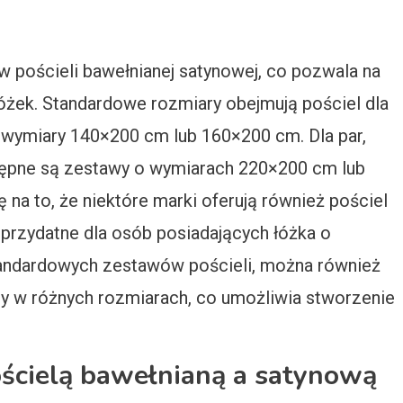
w pościeli bawełnianej satynowej, co pozwala na
óżek. Standardowe rozmiary obejmują pościel dla
 wymiary 140×200 cm lub 160×200 cm. Dla par,
stępne są zestawy o wymiarach 220×200 cm lub
a to, że niektóre marki oferują również pościel
przydatne dla osób posiadających łóżka o
andardowych zestawów pościeli, można również
ry w różnych rozmiarach, co umożliwia stworzenie
pościelą bawełnianą a satynową