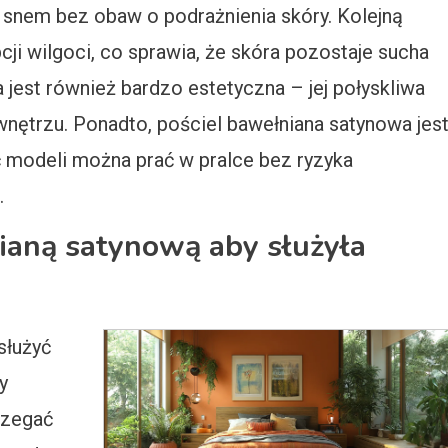
snem bez obaw o podrażnienia skóry. Kolejną
pcji wilgoci, co sprawia, że skóra pozostaje sucha
 jest również bardzo estetyczna – jej połyskliwa
nętrzu. Ponadto, pościel bawełniana satynowa jes
ć modeli można prać w pralce bez ryzyka
.
nianą satynową aby służyła
służyć
y
rzegać