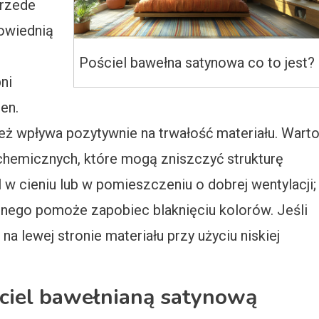
Przede
owiednią
Pościel bawełna satynowa co to jest?
ni
en.
eż wpływa pozytywnie na trwałość materiału. Wart
chemicznych, które mogą zniszczyć strukturę
el w cieniu lub w pomieszczeniu o dobrej wentylacji;
znego pomoże zapobiec blaknięciu kolorów. Jeśli
 na lewej stronie materiału przy użyciu niskiej
ściel bawełnianą satynową