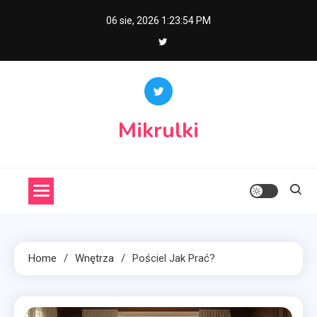
Skip
06 sie, 2026
1:23:55 PM
to
content
Mikrulki
Home
Wnętrza
Pościel Jak Prać?