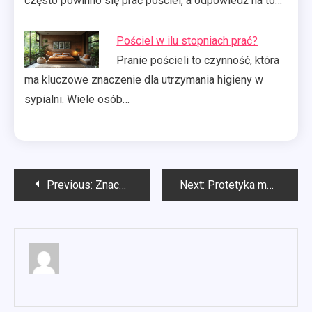
często powinno się prać pościel, a odpowiedź na to…
Pościel w ilu stopniach prać?
Pranie pościeli to czynność, która
ma kluczowe znaczenie dla utrzymania higieny w
sypialni. Wiele osób…
Nawigacja
Previous:
Znaczenie rankingów firm SEO
Next:
Protetyka mosty Szczecin
wpisu