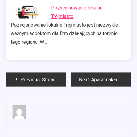
Pozycjonowanie lokalne
Trójmiasto
Pozycjonowanie lokalne Trójmiasto jest niezwykle
ważnym aspektem dla firm działających na terenie
tego regionu. W…
Nawigacja
Previous:
Stolarka okienna i drzwiowa co to jest?
Next:
Aparat nakładkowy Invisalign Warszawa
wpisu