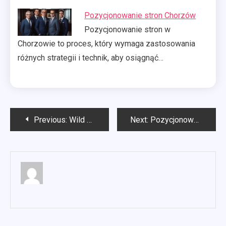
Pozycjonowanie stron Chorzów
Pozycjonowanie stron w
Chorzowie to proces, który wymaga zastosowania
różnych strategii i technik, aby osiągnąć…
Nawigacja
Previous:
Wild Moose najlepsza agencja SEO w Szczecinie
Next:
Pozycjonowanie stron Piła
wpisu