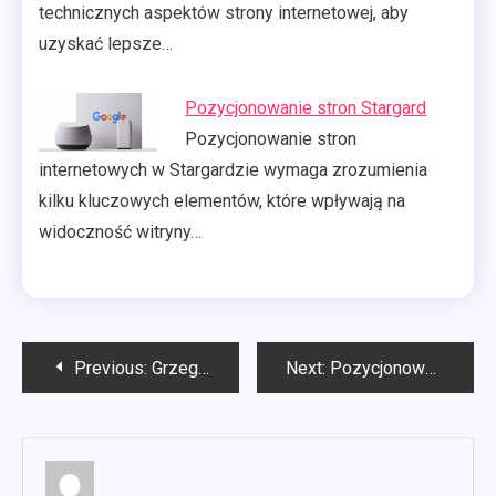
technicznych aspektów strony internetowej, aby
uzyskać lepsze…
Pozycjonowanie stron Stargard
Pozycjonowanie stron
internetowych w Stargardzie wymaga zrozumienia
kilku kluczowych elementów, które wpływają na
widoczność witryny…
Nawigacja
Previous:
Grzegorz Pawluk najlepsze matki pszczele
Next:
Pozycjonowanie lokalne Szczecin
wpisu