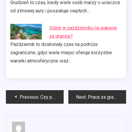
Grudzień to czas, kiedy wiele osób marzy o ucieczce
od zimowej aury i poszukuje ciepłych…
Gdzie w październiku na wakacje
za granice?
Październik to doskonały czas na podróże
zagraniczne, gdyż wiele miejsc oferuje korzystne
warunki atmosferyczne oraz…
Nawigacja
Previous:
Czy praca za granicą wlicza się do stażu pracy?
Next:
Praca za granicą na co uważać?
wpisu