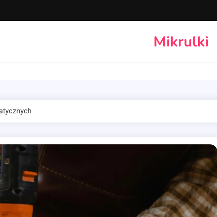
Mikrulki
atycznych