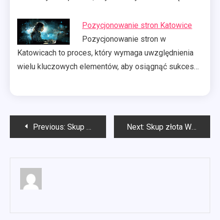
Pozycjonowanie stron Katowice
Pozycjonowanie stron w
Katowicach to proces, który wymaga uwzględnienia
wielu kluczowych elementów, aby osiągnąć sukces…
Nawigacja
Previous:
Skup rowerów Warszawa
Next:
Skup złota Warszawa
wpisu