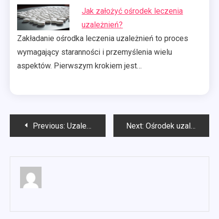
Jak założyć ośrodek leczenia
uzależnień?
Zakładanie ośrodka leczenia uzależnień to proces
wymagający staranności i przemyślenia wielu
aspektów. Pierwszym krokiem jest…
Nawigacja
Previous:
Uzależnienia gdzie szukać pomocy?
Next:
Ośrodek uzależnień
wpisu