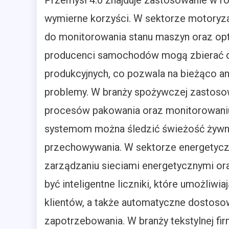
Przemysł 4.0 znajduje zastosowanie w ró
wymierne korzyści. W sektorze motoryza
do monitorowania stanu maszyn oraz opt
producenci samochodów mogą zbierać d
produkcyjnych, co pozwala na bieżąco an
problemy. W branży spożywczej zastosow
procesów pakowania oraz monitorowaniu 
systemom można śledzić świeżość żywno
przechowywania. W sektorze energetycz
zarządzaniu sieciami energetycznymi ora
być inteligentne liczniki, które umożliwi
klientów, a także automatyczne dostosow
zapotrzebowania. W branży tekstylnej fi