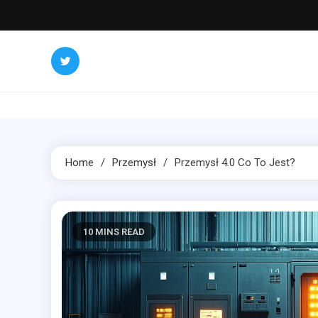
Skip
to
content
Home
Przemysł
Przemysł 4.0 Co To Jest?
10 MINS READ