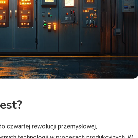
est?
 do czwartej rewolucji przemysłowej,
esnych technologii w procesach produkcyjnych. W