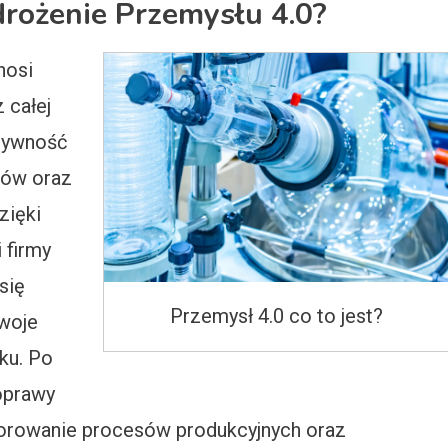
drożenie Przemysłu 4.0?
nosi
 całej
ktywność
sów oraz
zięki
 firmy
się
Przemysł 4.0 co to jest?
woje
ku. Po
poprawy
torowanie procesów produkcyjnych oraz