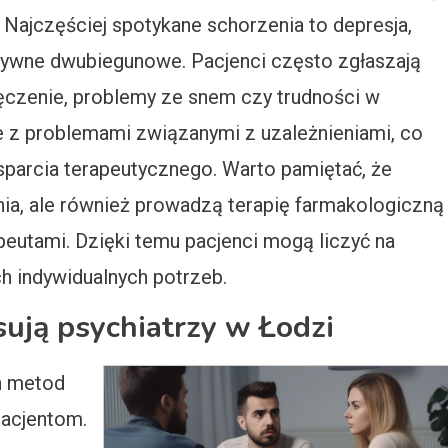
. Najczęściej spotykane schorzenia to depresja,
tywne dwubiegunowe. Pacjenci często zgłaszają
męczenie, problemy ze snem czy trudności w
że z problemami związanymi z uzależnieniami, co
sparcia terapeutycznego. Warto pamiętać, że
enia, ale również prowadzą terapię farmakologiczną
peutami. Dzięki temu pacjenci mogą liczyć na
 indywidualnych potrzeb.
sują psychiatrzy w Łodzi
ch metod
pacjentom.