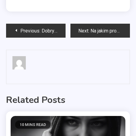
Nawigacja
Previous:
Dobry psychoterapeuta w Gdyni
Next:
Na jakim programie prać pościel?
wpisu
Related Posts
10 MINS READ