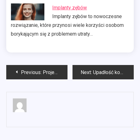
Implanty zębów
Implanty zębów to nowoczesne
rozwiązanie, które przynosi wiele korzyści osobom
borykającym się z problemem utraty…
Nawigacja
Previous:
Projekty wnętrz Toruń
Next:
Upadłość konsumencka Piotrków Trybunalski
wpisu