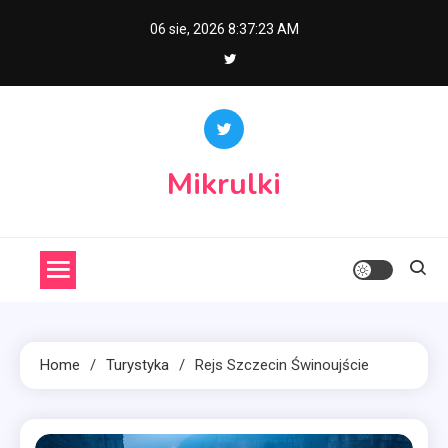
Skip
06 sie, 2026
8:37:24 AM
to
content
Mikrulki
Home
Turystyka
Rejs Szczecin Świnoujście