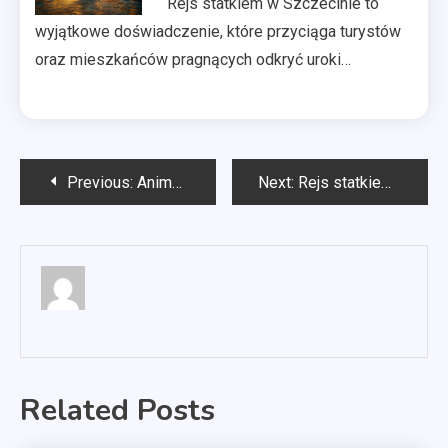
Rejs statkiem w Szczecinie to
wyjątkowe doświadczenie, które przyciąga turystów
oraz mieszkańców pragnących odkryć uroki…
Nawigacja
Previous:
Animacje dla dzieci Katowice
Next:
Rejs statkiem Szczecin Świnoujście
wpisu
Related Posts